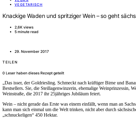
VEGAN
VEGETARISCH
Knackige Waden und spritziger Wein – so geht sächs
2,6K views
5 minute read
29. November 2017
TEILEN
0
Leser haben dieses Rezept geteilt
„Das isser, der Goldriesling.
Schmeckt nach kräftiger Birne und Banane
Bestsellers. Sie, die Steillagenwinzerin, ehemalige Weinprinzessin, W
Weinstraße, die 2017 ihr 25jähriges Jubiläum feiert.
Wein – nicht gerade das Erste was einem einfällt, wenn man an Sachse
kann man sich einmal um die Welt trinken, nicht aber durch sächsisc
„schnuckeligen“ 450 Hektar.