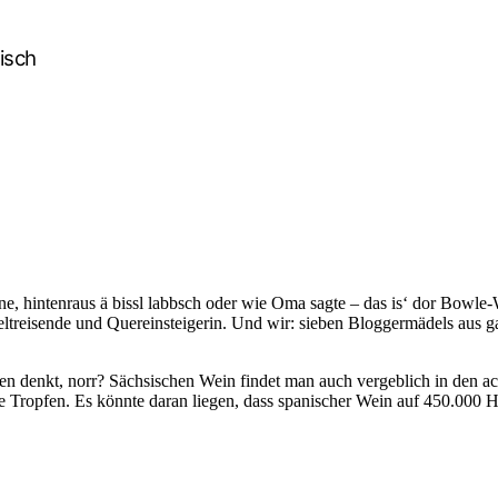
isch
, hintenraus ä bissl labbsch oder wie Oma sagte – das is‘ dor Bowle-
eltreisende und Quereinsteigerin.
Und wir: sieben Bloggermädels aus g
n denkt, norr? Sächsischen Wein findet man auch vergeblich in den ach
he Tropfen.
Es könnte daran liegen, dass spanischer Wein auf 450.000 