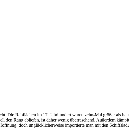
eicht. Die Rebflächen im 17. Jahrhundert waren zehn-Mal größer als he
 den Rang abliefen, ist daher wenig überraschend. Außerdem kämpften
offnung, doch unglücklicherweise importierte man mit den Schiffsladun