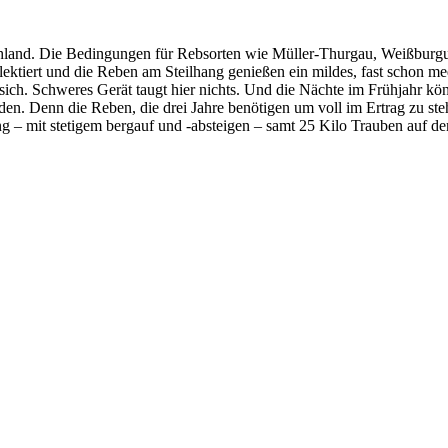
chland. Die Bedingungen für Rebsorten wie Müller-Thurgau, Weißburgu
lektiert und die Reben am Steilhang genießen ein mildes, fast schon 
ich. Schweres Gerät taugt hier nichts. Und die Nächte im Frühjahr kön
n. Denn die Reben, die drei Jahre benötigen um voll im Ertrag zu steh
ung – mit stetigem bergauf und -absteigen – samt 25 Kilo Trauben auf 