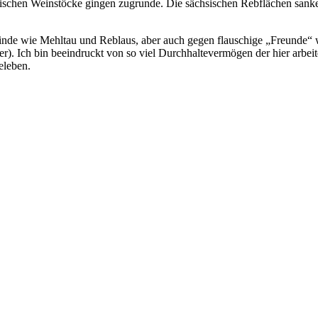
päischen Weinstöcke gingen zugrunde. Die sächsischen Rebflächen san
inde wie Mehltau und Reblaus, aber auch gegen flauschige „Freunde“
er). Ich bin beeindruckt von so viel Durchhaltevermögen der hier arbe
eleben.