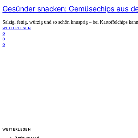
Gesünder snacken: Gemüsechips aus der 
Salzig, fettig, würzig und so schön knusprig – bei Kartoffelchips
WEITERLESEN
0
0
0
WEITERLESEN
2 minute read