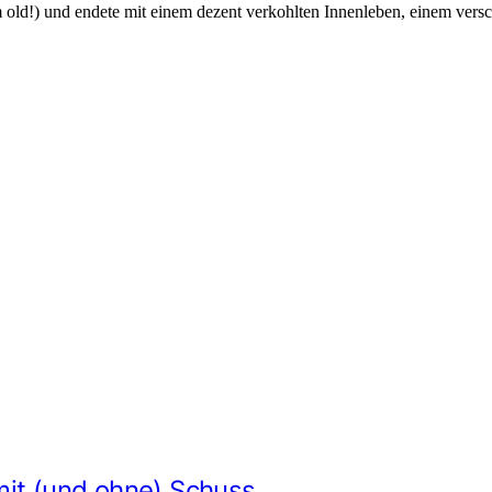
I’m old!) und endete mit einem dezent verkohlten Innenleben, einem ve
mit (und ohne) Schuss