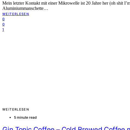
Mein letzter Kontakt mit einer Mikrowelle ist 20 Jahre her (oh shit 
Aluminiummanschette…
WEITERLESEN
0
0
1
WEITERLESEN
5 minute read
Gin Tonic Coffee – Cold Brewed Coffee 