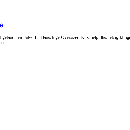
e
fel getauchten Füße, für flauschige Oversized-Kuschelpullis, fetzig-k
Sooo…