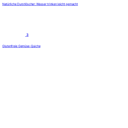
Natürliche Durstlöscher: Wasser trinken leicht gemacht
3
Glutenfreie Gemüse-Quiche