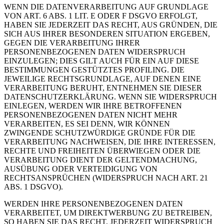
WENN DIE DATENVERARBEITUNG AUF GRUNDLAGE
VON ART. 6 ABS. 1 LIT. E ODER F DSGVO ERFOLGT,
HABEN SIE JEDERZEIT DAS RECHT, AUS GRÜNDEN, DIE
SICH AUS IHRER BESONDEREN SITUATION ERGEBEN,
GEGEN DIE VERARBEITUNG IHRER
PERSONENBEZOGENEN DATEN WIDERSPRUCH
EINZULEGEN; DIES GILT AUCH FÜR EIN AUF DIESE
BESTIMMUNGEN GESTÜTZTES PROFILING. DIE
JEWEILIGE RECHTSGRUNDLAGE, AUF DENEN EINE
VERARBEITUNG BERUHT, ENTNEHMEN SIE DIESER
DATENSCHUTZERKLÄRUNG. WENN SIE WIDERSPRUCH
EINLEGEN, WERDEN WIR IHRE BETROFFENEN
PERSONENBEZOGENEN DATEN NICHT MEHR
VERARBEITEN, ES SEI DENN, WIR KÖNNEN
ZWINGENDE SCHUTZWÜRDIGE GRÜNDE FÜR DIE
VERARBEITUNG NACHWEISEN, DIE IHRE INTERESSEN,
RECHTE UND FREIHEITEN ÜBERWIEGEN ODER DIE
VERARBEITUNG DIENT DER GELTENDMACHUNG,
AUSÜBUNG ODER VERTEIDIGUNG VON
RECHTSANSPRÜCHEN (WIDERSPRUCH NACH ART. 21
ABS. 1 DSGVO).
WERDEN IHRE PERSONENBEZOGENEN DATEN
VERARBEITET, UM DIREKTWERBUNG ZU BETREIBEN,
SO HABEN SIE DAS RECHT, JEDERZEIT WIDERSPRUCH