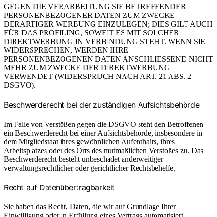
GEGEN DIE VERARBEITUNG SIE BETREFFENDER
PERSONENBEZOGENER DATEN ZUM ZWECKE
DERARTIGER WERBUNG EINZULEGEN; DIES GILT AUCH
FÜR DAS PROFILING, SOWEIT ES MIT SOLCHER
DIREKTWERBUNG IN VERBINDUNG STEHT. WENN SIE
WIDERSPRECHEN, WERDEN IHRE
PERSONENBEZOGENEN DATEN ANSCHLIESSEND NICHT
MEHR ZUM ZWECKE DER DIREKTWERBUNG
VERWENDET (WIDERSPRUCH NACH ART. 21 ABS. 2
DSGVO).
Beschwerde­recht bei der zuständigen Aufsichts­behörde
Im Falle von Verstößen gegen die DSGVO steht den Betroffenen
ein Beschwerderecht bei einer Aufsichtsbehörde, insbesondere in
dem Mitgliedstaat ihres gewöhnlichen Aufenthalts, ihres
Arbeitsplatzes oder des Orts des mutmaßlichen Verstoßes zu. Das
Beschwerderecht besteht unbeschadet anderweitiger
verwaltungsrechtlicher oder gerichtlicher Rechtsbehelfe.
Recht auf Daten­übertrag­barkeit
Sie haben das Recht, Daten, die wir auf Grundlage Ihrer
Einwilligung oder in Erfüllung eines Vertrags automatisiert