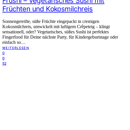
Frushi – Vegetarisches Sushi mit
Früchten und Kokosmilchreis
Sonnengereifte, süße Früchte eingepackt in cremigen
Kokosmilchreis, umwickelt mit luftigem Crêpeteig – klingt
sensationell, oder? Vegetarisches, süßes Sushi ist perfektes
Fingerfood für Deine nächste Party, für Kindergeburtstage oder
einfach so…
WEITERLESEN
0
0
52