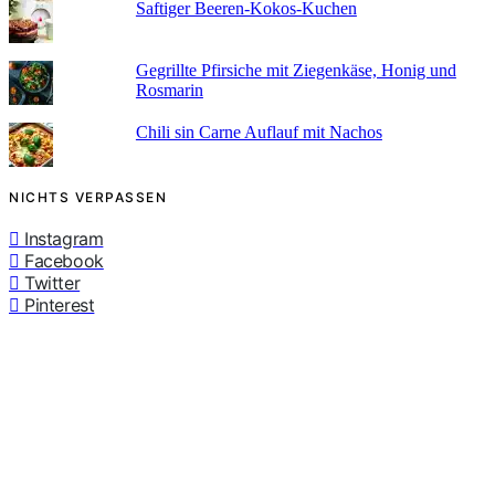
Saftiger Beeren-Kokos-Kuchen
Gegrillte Pfirsiche mit Ziegenkäse, Honig und
Rosmarin
Chili sin Carne Auflauf mit Nachos
NICHTS VERPASSEN
Instagram
Facebook
Twitter
Pinterest