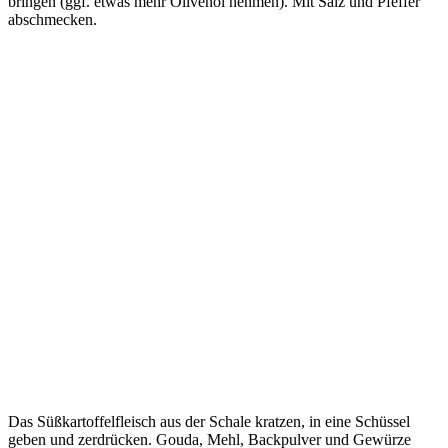
bringen (ggf. etwas mehr Olivenöl nehmen). Mit Salz und Pfeffer
abschmecken.
Das Süßkartoffelfleisch aus der Schale kratzen, in eine Schüssel
geben und zerdrücken. Gouda, Mehl, Backpulver und Gewürze