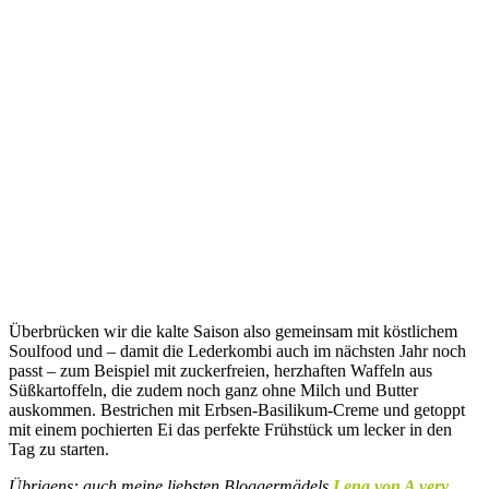
Überbrücken wir die kalte Saison also gemeinsam mit köstlichem
Soulfood und – damit die Lederkombi auch im nächsten Jahr noch
passt – zum Beispiel mit zuckerfreien, herzhaften Waffeln aus
Süßkartoffeln, die zudem noch ganz ohne Milch und Butter
auskommen. Bestrichen mit Erbsen-Basilikum-Creme und getoppt
mit einem pochierten Ei das perfekte Frühstück um lecker in den
Tag zu starten.
Übrigens: auch meine liebsten Bloggermädels
Lena von A very