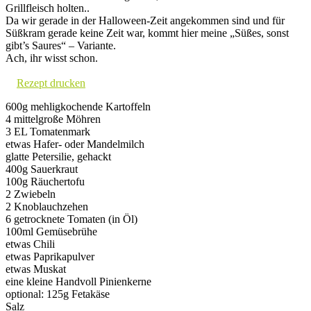
Grillfleisch holten..
Da wir gerade in der Halloween-Zeit angekommen sind und für
Süßkram gerade keine Zeit war, kommt hier meine „Süßes, sonst
gibt’s Saures“ – Variante.
Ach, ihr wisst schon.
Rezept drucken
600g mehligkochende Kartoffeln
4 mittelgroße Möhren
3 EL Tomatenmark
etwas Hafer- oder Mandelmilch
glatte Petersilie, gehackt
400g Sauerkraut
100g Räuchertofu
2 Zwiebeln
2 Knoblauchzehen
6 getrocknete Tomaten (in Öl)
100ml Gemüsebrühe
etwas Chili
etwas Paprikapulver
etwas Muskat
eine kleine Handvoll Pinienkerne
optional: 125g Fetakäse
Salz