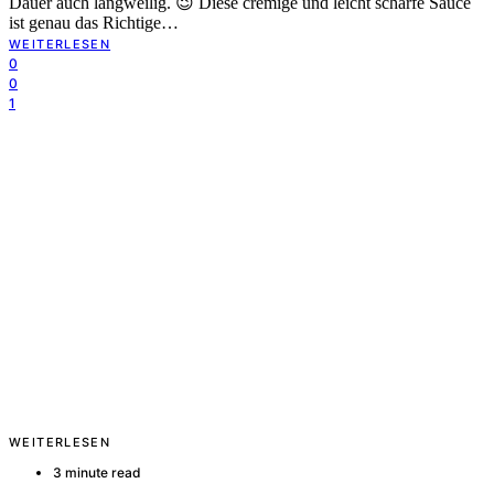
Dauer auch langweilig. 😉 Diese cremige und leicht scharfe Sauce
ist genau das Richtige…
WEITERLESEN
0
0
1
WEITERLESEN
3 minute read