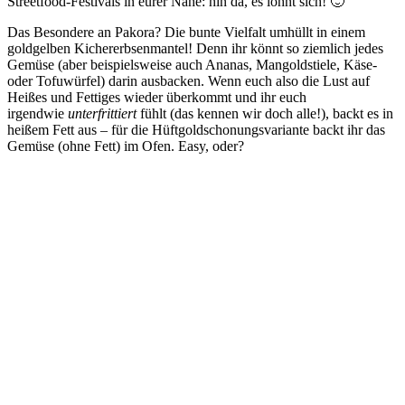
Streetfood-Festivals in eurer Nähe: hin da, es lohnt sich! 🙂
Das Besondere an Pakora? Die bunte Vielfalt umhüllt in einem
goldgelben Kichererbsenmantel! Denn ihr könnt so ziemlich jedes
Gemüse (aber beispielsweise auch Ananas, Mangoldstiele, Käse-
oder Tofuwürfel) darin ausbacken. Wenn euch also die Lust auf
Heißes und Fettiges wieder überkommt und ihr euch
irgendwie
unterfrittiert
fühlt (das kennen wir doch alle!), backt es in
heißem Fett aus – für die Hüftgoldschonungsvariante backt ihr das
Gemüse (ohne Fett) im Ofen. Easy, oder?