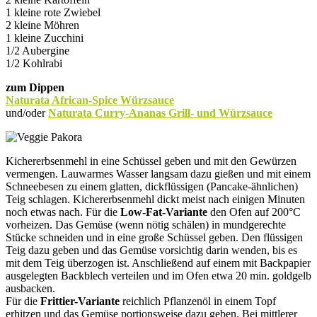
1 kleine rote Zwiebel
2 kleine Möhren
1 kleine Zucchini
1/2 Aubergine
1/2 Kohlrabi
zum Dippen
Naturata African-Spice Würzsauce
und/oder
Naturata Curry-Ananas Grill- und Würzsauce
Kichererbsenmehl in eine Schüssel geben und mit den Gewürzen
vermengen. Lauwarmes Wasser langsam dazu gießen und mit einem
Schneebesen zu einem glatten, dickflüssigen (Pancake-ähnlichen)
Teig schlagen. Kichererbsenmehl dickt meist nach einigen Minuten
noch etwas nach. Für die
Low-Fat-Variante
den Ofen auf 200°C
vorheizen. Das Gemüse (wenn nötig schälen) in mundgerechte
Stücke schneiden und in eine große Schüssel geben. Den flüssigen
Teig dazu geben und das Gemüse vorsichtig darin wenden, bis es
mit dem Teig überzogen ist. Anschließend auf einem mit Backpapier
ausgelegten Backblech verteilen und im Ofen etwa 20 min. goldgelb
ausbacken.
Für die
Frittier-Variante
reichlich Pflanzenöl in einem Topf
erhitzen und das Gemüse portionsweise dazu geben. Bei mittlerer