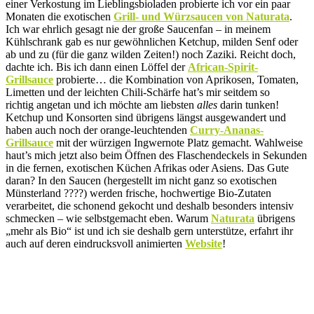
einer Verkostung im Lieblingsbioladen probierte ich vor ein paar
Monaten die exotischen
Grill- und Würzsaucen von Naturata
.
Ich war ehrlich gesagt nie der große Saucenfan – in meinem
Kühlschrank gab es nur gewöhnlichen Ketchup, milden Senf oder
ab und zu (für die ganz wilden Zeiten!) noch Zaziki. Reicht doch,
dachte ich. Bis ich dann einen Löffel der
African-Spirit-
Grillsauce
probierte… die Kombination von Aprikosen, Tomaten,
Limetten und der leichten Chili-Schärfe hat’s mir seitdem so
richtig angetan und ich möchte am liebsten
alles
darin tunken!
Ketchup und Konsorten sind übrigens längst ausgewandert und
haben auch noch der orange-leuchtenden
Curry-Ananas-
Grillsauce
mit der würzigen Ingwernote Platz gemacht. Wahlweise
haut’s mich jetzt also beim Öffnen des Flaschendeckels in Sekunden
in die fernen, exotischen Küchen Afrikas oder Asiens. Das Gute
daran? In den Saucen (hergestellt im nicht ganz so exotischen
Münsterland ????) werden frische, hochwertige Bio-Zutaten
verarbeitet, die schonend gekocht und deshalb besonders intensiv
schmecken – wie selbstgemacht eben. Warum
Naturata
übrigens
„mehr als Bio“ ist und ich sie deshalb gern unterstütze, erfahrt ihr
auch auf deren eindrucksvoll animierten
Website
!