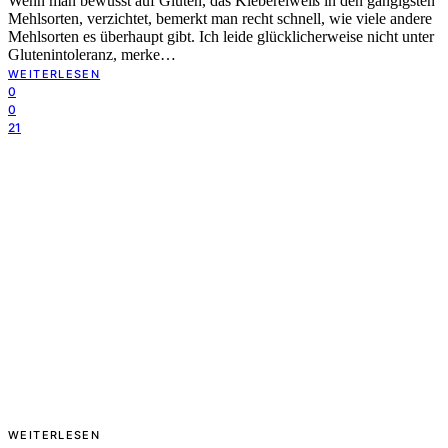
Wenn man bewusst auf Gluten, das Klebereiweiß in den gängigsten
Mehlsorten, verzichtet, bemerkt man recht schnell, wie viele andere
Mehlsorten es überhaupt gibt. Ich leide glücklicherweise nicht unter
Glutenintoleranz, merke…
WEITERLESEN
0
0
21
WEITERLESEN