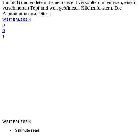
I’m old!) und endete mit einem dezent verkohlten Innenleben, einem
verschmorten Topf und weit geöffneten Küchenfenstern. Die
Aluminiummanschette…
WEITERLESEN
0
0
1
WEITERLESEN
5 minute read