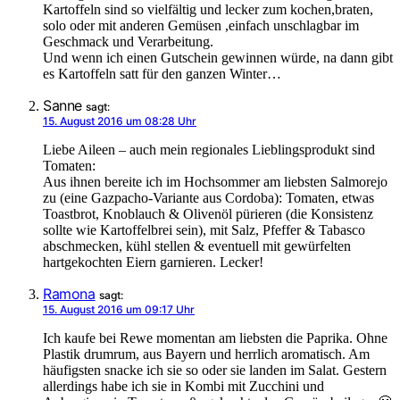
Kartoffeln sind so vielfältig und lecker zum kochen,braten,
solo oder mit anderen Gemüsen ,einfach unschlagbar im
Geschmack und Verarbeitung.
Und wenn ich einen Gutschein gewinnen würde, na dann gibt
es Kartoffeln satt für den ganzen Winter…
Sanne
sagt:
15. August 2016 um 08:28 Uhr
Liebe Aileen – auch mein regionales Lieblingsprodukt sind
Tomaten:
Aus ihnen bereite ich im Hochsommer am liebsten Salmorejo
zu (eine Gazpacho-Variante aus Cordoba): Tomaten, etwas
Toastbrot, Knoblauch & Olivenöl pürieren (die Konsistenz
sollte wie Kartoffelbrei sein), mit Salz, Pfeffer & Tabasco
abschmecken, kühl stellen & eventuell mit gewürfelten
hartgekochten Eiern garnieren. Lecker!
Ramona
sagt:
15. August 2016 um 09:17 Uhr
Ich kaufe bei Rewe momentan am liebsten die Paprika. Ohne
Plastik drumrum, aus Bayern und herrlich aromatisch. Am
häufigsten snacke ich sie so oder sie landen im Salat. Gestern
allerdings habe ich sie in Kombi mit Zucchini und