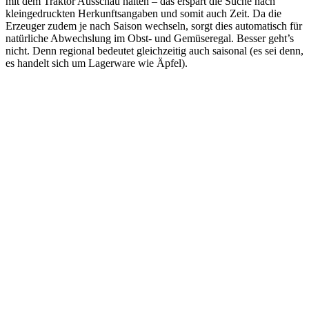
mit dem Traktor Ausschau halten – das erspart die Suche nach
kleingedruckten Herkunftsangaben und somit auch Zeit. Da die
Erzeuger zudem je nach Saison wechseln, sorgt dies automatisch für
natürliche Abwechslung im Obst- und Gemüseregal. Besser geht’s
nicht. Denn regional bedeutet gleichzeitig auch saisonal (es sei denn,
es handelt sich um Lagerware wie Äpfel).