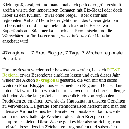
Klein, groß, oval, rot und manchmal auch gelb oder grün gestreift –
greifen wir zu den importierten Tomaten mit Bio-Siegel oder doch
lieber zu den Kullern – zwar ohne Siegel – aber dafür aus
regionalem Anbau? Denn leider geht durch das Überangebot an
Lebensmitteln und – angetrieben durch aktuelle Hypes wie
Superfoods aus Südamerika – auch das Bewusstsein und die
Wertschätzung für das verloren, was direkt vor der Haustür
angebaut wird.
#7xregional – 7 Food Blogger, 7 Tage, 7 Wochen regionale
Produkte
Um uns dessen wieder mehr bewusst zu werden, hat sich
REWE
Regional
etwas Besonderes einfallen lassen und auch dieses Jahr
wieder die Aktion
#7xregional
gestartet, die von mir und sechs
weiteren Food Bloggern aus verschiedenen Regionen Deutschlands
unterstützt wird. Denn wir stellen uns abwechselnd einer Challenge:
sich eine Woche lang möglichst ausschließlich von regionalen
Produkten zu ernähren bzw. sie als Hauptzutat in unseren Gerichten
zu verwenden. Da gerade Tomatenhochsaison herrscht und man das
intensive Aroma heimischer Tomaten voll auskosten kann, werden
sie in meiner Challenge-Woche in gleich drei Rezepten die
Hauptrolle spielen. Diese Woche geht es hier also so richtig „rund“
und steht besonders im Zeichen von regionalem und saisonalen