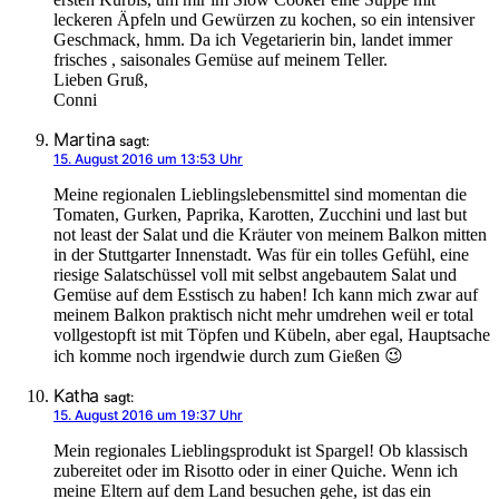
leckeren Äpfeln und Gewürzen zu kochen, so ein intensiver
Geschmack, hmm. Da ich Vegetarierin bin, landet immer
frisches , saisonales Gemüse auf meinem Teller.
Lieben Gruß,
Conni
Martina
sagt:
15. August 2016 um 13:53 Uhr
Meine regionalen Lieblingslebensmittel sind momentan die
Tomaten, Gurken, Paprika, Karotten, Zucchini und last but
not least der Salat und die Kräuter von meinem Balkon mitten
in der Stuttgarter Innenstadt. Was für ein tolles Gefühl, eine
riesige Salatschüssel voll mit selbst angebautem Salat und
Gemüse auf dem Esstisch zu haben! Ich kann mich zwar auf
meinem Balkon praktisch nicht mehr umdrehen weil er total
vollgestopft ist mit Töpfen und Kübeln, aber egal, Hauptsache
ich komme noch irgendwie durch zum Gießen 😉
Katha
sagt:
15. August 2016 um 19:37 Uhr
Mein regionales Lieblingsprodukt ist Spargel! Ob klassisch
zubereitet oder im Risotto oder in einer Quiche. Wenn ich
meine Eltern auf dem Land besuchen gehe, ist das ein