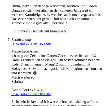
Hmm, lecker. Ich liebe ja Kartoffeln, Möhren und Erbsen.
Daraus entsteht vor allem in der kühleren Jahreszeit ein
leckeres Kartoffelgulasch, welches auch noch vegetarisch ist.
Das essen wir super gerne. Und was auch verdammt gut
schmeckt ist die gute alte Steckrübe ?
LG in meine Heimatstadt Manuela S.
Sabrina
sagt:
15. August 2016 um 11:23 Uhr
Meine liebe Aileen,
ich mag zur Zeit meine Garten-Zucchinis am liebsten. 😉
Daraus zaubere ich so einiges. Am besten kommen bei den
Kids (& auch meinem Mann) Zucchini-Spaghetti mit
Bolognese-Soße an – ach guck mal! Mit regionalen Tomaten
und Karotten. 😀
Mach weiter so!
Sabrina
Conni Stutzke
sagt:
15. August 2016 um 11:52 Uhr
Sieht sehr lecker aus! Ich warte schon sehnsüchtig auf den
ersten Kürbis, um mir im Slow Cooker eine Suppe mit