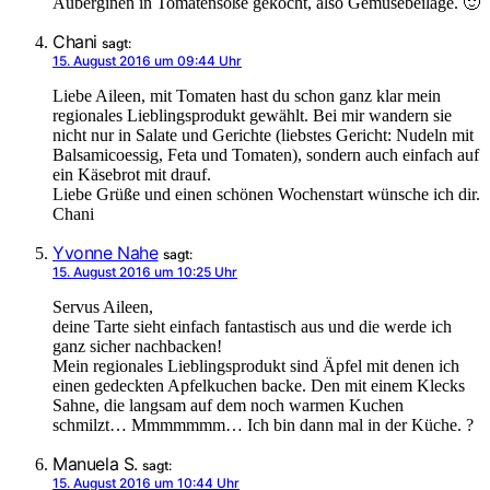
Auberginen in Tomatensoße gekocht, also Gemüsebeilage. 🙂
Chani
sagt:
15. August 2016 um 09:44 Uhr
Liebe Aileen, mit Tomaten hast du schon ganz klar mein
regionales Lieblingsprodukt gewählt. Bei mir wandern sie
nicht nur in Salate und Gerichte (liebstes Gericht: Nudeln mit
Balsamicoessig, Feta und Tomaten), sondern auch einfach auf
ein Käsebrot mit drauf.
Liebe Grüße und einen schönen Wochenstart wünsche ich dir.
Chani
Yvonne Nahe
sagt:
15. August 2016 um 10:25 Uhr
Servus Aileen,
deine Tarte sieht einfach fantastisch aus und die werde ich
ganz sicher nachbacken!
Mein regionales Lieblingsprodukt sind Äpfel mit denen ich
einen gedeckten Apfelkuchen backe. Den mit einem Klecks
Sahne, die langsam auf dem noch warmen Kuchen
schmilzt… Mmmmmmm… Ich bin dann mal in der Küche. ?
Manuela S.
sagt:
15. August 2016 um 10:44 Uhr