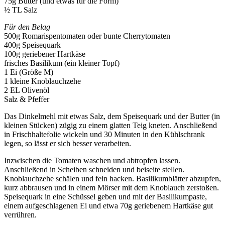
75g Butter (und etwas für die Form)
½ TL Salz
Für den Belag
500g Romarispentomaten oder bunte Cherrytomaten
400g Speisequark
100g geriebener Hartkäse
frisches Basilikum (ein kleiner Topf)
1 Ei (Größe M)
1 kleine Knoblauchzehe
2 EL Olivenöl
Salz & Pfeffer
Das Dinkelmehl mit etwas Salz, dem Speisequark und der Butter (in
kleinen Stücken) zügig zu einem glatten Teig kneten. Anschließend
in Frischhaltefolie wickeln und 30 Minuten in den Kühlschrank
legen, so lässt er sich besser verarbeiten.
Inzwischen die Tomaten waschen und abtropfen lassen.
Anschließend in Scheiben schneiden und beiseite stellen.
Knoblauchzehe schälen und fein hacken. Basilikumblätter abzupfen,
kurz abbrausen und in einem Mörser mit dem Knoblauch zerstoßen.
Speisequark in eine Schüssel geben und mit der Basilikumpaste,
einem aufgeschlagenen Ei und etwa 70g geriebenem Hartkäse gut
verrühren.