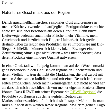
Genuss!
Natürlicher Geschmack aus der Region
Da ich ausschließlich frisches, saisonales Obst und Gemüse in
meiner Küche verwende und auf jegliche Fertigprodukte verzichte,
achte ich seit jeher besonders auf deren Herkunft. Denn kurze
Lieferwege bedeuten auch mehr Frische, mehr Vitamine, mehr
Geschmack und letztlich auch längere Haltbarkeit. Ich greife
deshalb lieber zu regionalen Produkten als zu Importware mit Bio-
Siegel. Schließlich können sich kleine, lokale Erzeuger eine
Zertifizierung oftmals gar nicht leisten – was nicht bedeutet, dass
deren Produkte eine mindere Qualität aufweisen.
In einer Großstadt wie Leipzig kommt man auf dem Wochenmarkt
ganz besonders in den Genuss von regionalen Lebensmitteln und
deren Vielfalt – wären da nicht die Marktzeiten, die viel zu oft mit
meinen Arbeitszeiten kollidieren und mir einen Besuch leider nur
selten ermöglichen. Auch mein Gemüsegarten gibt nicht so viel her,
als dass ich mich ausschließlich von meiner eigenen Ernte ernähren
könnte. Dass REWE mit seiner Eigenmarke
REWE Regional
die
Produkte von Bauern aus der jeweiligen Region des
Marktstandortes anbietet, finde ich deshalb super. Mehr noch: man
muss nur nach dem weißen Rewe Regional bzw. dem gelben Logo