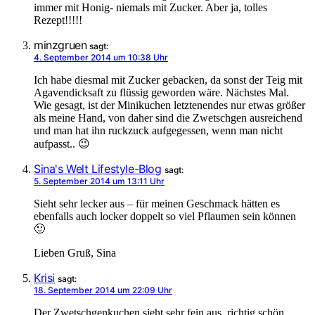
immer mit Honig- niemals mit Zucker. Aber ja, tolles
Rezept!!!!!
minzgruen
sagt:
4. September 2014 um 10:38 Uhr
Ich habe diesmal mit Zucker gebacken, da sonst der Teig mit
Agavendicksaft zu flüssig geworden wäre. Nächstes Mal.
Wie gesagt, ist der Minikuchen letztenendes nur etwas größer
als meine Hand, von daher sind die Zwetschgen ausreichend
und man hat ihn ruckzuck aufgegessen, wenn man nicht
aufpasst.. 😉
Sina's Welt Lifestyle-Blog
sagt:
5. September 2014 um 13:11 Uhr
Sieht sehr lecker aus – für meinen Geschmack hätten es
ebenfalls auch locker doppelt so viel Pflaumen sein können
🙂
Lieben Gruß, Sina
Krisi
sagt:
18. September 2014 um 22:09 Uhr
Der Zwetschgenkuchen sieht sehr fein aus, richtig schön