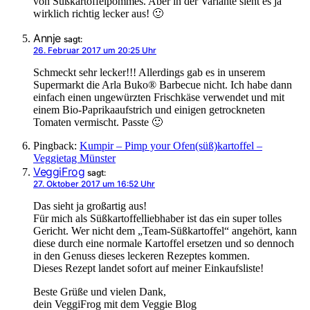
von Süßkartoffelpommes. Aber in der Variante sieht es ja
wirklich richtig lecker aus! 🙂
Annje
sagt:
26. Februar 2017 um 20:25 Uhr
Schmeckt sehr lecker!!! Allerdings gab es in unserem
Supermarkt die Arla Buko® Barbecue nicht. Ich habe dann
einfach einen ungewürzten Frischkäse verwendet und mit
einem Bio-Paprikaaufstrich und einigen getrockneten
Tomaten vermischt. Passte 🙂
Pingback:
Kumpir – Pimp your Ofen(süß)kartoffel –
Veggietag Münster
VeggiFrog
sagt:
27. Oktober 2017 um 16:52 Uhr
Das sieht ja großartig aus!
Für mich als Süßkartoffelliebhaber ist das ein super tolles
Gericht. Wer nicht dem „Team-Süßkartoffel“ angehört, kann
diese durch eine normale Kartoffel ersetzen und so dennoch
in den Genuss dieses leckeren Rezeptes kommen.
Dieses Rezept landet sofort auf meiner Einkaufsliste!
Beste Grüße und vielen Dank,
dein VeggiFrog mit dem Veggie Blog