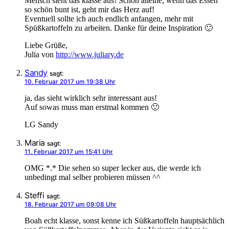
Mensch sieht das klasse aus! Schon alleine, wenn das Essen
so schön bunt ist, geht mir das Herz auf!
Eventuell sollte ich auch endlich anfangen, mehr mit
Spüßkartoffeln zu arbeiten. Danke für deine Inspiration 🙂
Liebe Grüße,
Julia von
http://www.juliary.de
Sandy
sagt:
10. Februar 2017 um 19:38 Uhr
ja, das sieht wirklich sehr interessant aus!
Auf sowas muss man erstmal kommen 🙂
LG Sandy
Maria
sagt:
11. Februar 2017 um 15:41 Uhr
OMG *.* Die sehen so super lecker aus, die werde ich
unbedingt mal selber probieren müssen ^^
Steffi
sagt:
18. Februar 2017 um 09:08 Uhr
Boah echt klasse, sonst kenne ich Süßkartoffeln hauptsächlich