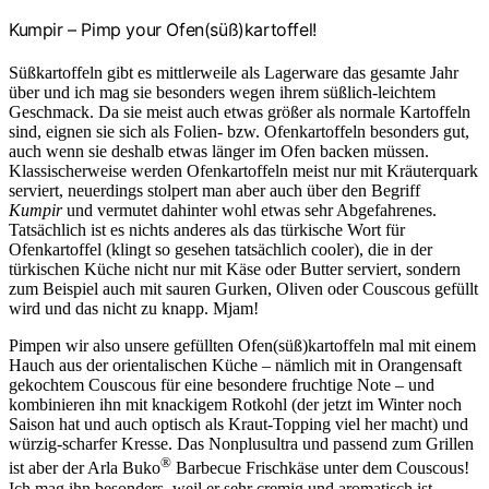
Kumpir – Pimp your Ofen(süß)kartoffel!
Süßkartoffeln gibt es mittlerweile als Lagerware das gesamte Jahr
über und ich mag sie besonders wegen ihrem süßlich-leichtem
Geschmack. Da sie meist auch etwas größer als normale Kartoffeln
sind, eignen sie sich als Folien- bzw. Ofenkartoffeln besonders gut,
auch wenn sie deshalb etwas länger im Ofen backen müssen.
Klassischerweise werden Ofenkartoffeln meist nur mit Kräuterquark
serviert, neuerdings stolpert man aber auch über den Begriff
Kumpir
und vermutet dahinter wohl etwas sehr Abgefahrenes.
Tatsächlich ist es nichts anderes als das türkische Wort für
Ofenkartoffel (klingt so gesehen tatsächlich cooler), die in der
türkischen Küche nicht nur mit Käse oder Butter serviert, sondern
zum Beispiel auch mit sauren Gurken, Oliven oder Couscous gefüllt
wird und das nicht zu knapp. Mjam!
Pimpen wir also unsere gefüllten Ofen(süß)kartoffeln mal mit einem
Hauch aus der orientalischen Küche – nämlich mit in Orangensaft
gekochtem Couscous für eine besondere fruchtige Note – und
kombinieren ihn mit knackigem Rotkohl (der jetzt im Winter noch
Saison hat und auch optisch als Kraut-Topping viel her macht) und
würzig-scharfer Kresse. Das Nonplusultra und passend zum Grillen
®
ist aber der Arla Buko
Barbecue Frischkäse unter dem Couscous!
Ich mag ihn besonders, weil er sehr cremig und aromatisch ist –