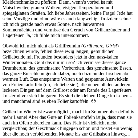
Kleiderschranks zu pfeffern. Dann, wenn’s vorbei ist mit
Matschwetter, grauen Wolken, eisigen Temperaturen und
spiegelglatten Straßen. Ich liebe Jahreszeiten, keine Frage! Jede hat
seine Vorzüge und ohne wäre es auch langweilig. Trotzdem sehne
ich mich gerade nach etwas Sonne, nach lauwarmen
Sommernächten und vermisse den Geruch von Grillanzünder und
Lagerfeuer. Ja, ich fühle mich untersommert.
Obwohl ich mich nicht als Grillfreundin (
Grill more, Girls!
)
bezeichnen würde, fehlen diese ewig langen, gemütlichen
Grillabende mit Freunden besonders jetzt in den nass-kalten
Wintermonaten. Geht das nur mir so? Ich vermisse dieses ganze
Drumherum, das gemeinsame Vorbereiten, das gemeinsame Essen,
das ganze Entschleunigende dabei, noch dazu an der frischen aber
warmen Luft. Das entspannte Warten und gespannte Auswickeln
von Folienkartoffeln (oh, ich liebe sie!), die neben all den anderen
leckeren Dingen auf dem Grillrost oder am Rande des Lagerfeuers
knisternd vor sich hin garen. Es sind die kleinen Dinge im Leben –
und manchmal sind es eben Folienkartoffeln. 🙂
Grillen im Winter ist zwar möglich, macht im Sommer aber definitiv
mehr Laune! Aber das Gute an Folienkartoffeln ist ja, dass man sie
auch im Ofen zubereiten kann. Das Flair ist vielleicht nicht
vergleichbar, der Geschmack hingegen schon und tröstet ein wenig
über die noch verbleibenden Monate bis zur Grillsaison hinweg…