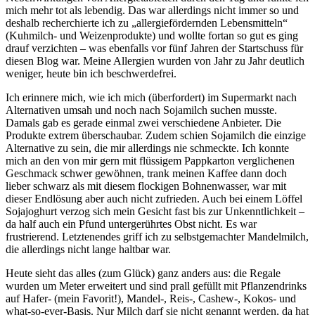
mich mehr tot als lebendig. Das war allerdings nicht immer so und
deshalb recherchierte ich zu „allergiefördernden Lebensmitteln“
(Kuhmilch- und Weizenprodukte) und wollte fortan so gut es ging
drauf verzichten – was ebenfalls vor fünf Jahren der Startschuss für
diesen Blog war. Meine Allergien wurden von Jahr zu Jahr deutlich
weniger, heute bin ich beschwerdefrei.
Ich erinnere mich, wie ich mich (überfordert) im Supermarkt nach
Alternativen umsah und noch nach Sojamilch suchen musste.
Damals gab es gerade einmal zwei verschiedene Anbieter. Die
Produkte extrem überschaubar. Zudem schien Sojamilch die einzige
Alternative zu sein, die mir allerdings nie schmeckte. Ich konnte
mich an den von mir gern mit flüssigem Pappkarton verglichenen
Geschmack schwer gewöhnen, trank meinen Kaffee dann doch
lieber schwarz als mit diesem flockigen Bohnenwasser, war mit
dieser Endlösung aber auch nicht zufrieden. Auch bei einem Löffel
Sojajoghurt verzog sich mein Gesicht fast bis zur Unkenntlichkeit –
da half auch ein Pfund untergerührtes Obst nicht. Es war
frustrierend. Letztenendes griff ich zu selbstgemachter Mandelmilch,
die allerdings nicht lange haltbar war.
Heute sieht das alles (zum Glück) ganz anders aus: die Regale
wurden um Meter erweitert und sind prall gefüllt mit Pflanzendrinks
auf Hafer- (mein Favorit!), Mandel-, Reis-, Cashew-, Kokos- und
what-so-ever-Basis. Nur Milch darf sie nicht genannt werden, da hat