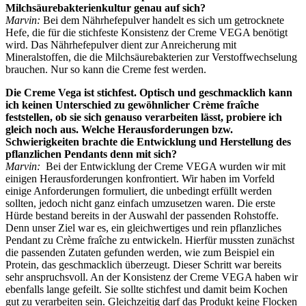
Milchsäurebakterienkultur genau auf sich?
Marvin:
Bei dem Nährhefepulver handelt es sich um getrocknete
Hefe, die für die stichfeste Konsistenz der Creme VEGA benötigt
wird. Das Nährhefepulver dient zur Anreicherung mit
Mineralstoffen, die die Milchsäurebakterien zur Verstoffwechselung
brauchen. Nur so kann die Creme fest werden.
Die Creme Vega ist stichfest. Optisch und geschmacklich kann
ich keinen Unterschied zu gewöhnlicher Crème fraîche
feststellen, ob sie sich genauso verarbeiten lässt, probiere ich
gleich noch aus. Welche Herausforderungen bzw.
Schwierigkeiten brachte die Entwicklung und Herstellung des
pflanzlichen Pendants denn mit sich?
Marvin:
Bei der Entwicklung der Creme VEGA wurden wir mit
einigen Herausforderungen konfrontiert. Wir haben im Vorfeld
einige Anforderungen formuliert, die unbedingt erfüllt werden
sollten, jedoch nicht ganz einfach umzusetzen waren. Die erste
Hürde bestand bereits in der Auswahl der passenden Rohstoffe.
Denn unser Ziel war es, ein gleichwertiges und rein pflanzliches
Pendant zu Crème fraîche zu entwickeln. Hierfür mussten zunächst
die passenden Zutaten gefunden werden, wie zum Beispiel ein
Protein, das geschmacklich überzeugt. Dieser Schritt war bereits
sehr anspruchsvoll. An der Konsistenz der Creme VEGA haben wir
ebenfalls lange gefeilt. Sie sollte stichfest und damit beim Kochen
gut zu verarbeiten sein. Gleichzeitig darf das Produkt keine Flocken