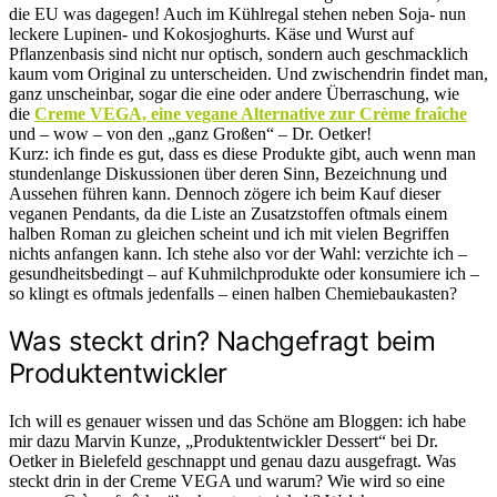
die EU was dagegen! Auch im Kühlregal stehen neben Soja- nun
leckere Lupinen- und Kokosjoghurts. Käse und Wurst auf
Pflanzenbasis sind nicht nur optisch, sondern auch geschmacklich
kaum vom Original zu unterscheiden. Und zwischendrin findet man,
ganz unscheinbar, sogar die eine oder andere Überraschung, wie
die
Creme VEGA, eine vegane Alternative zur Crème fraîche
und – wow – von den „ganz Großen“ – Dr. Oetker!
Kurz: ich finde es gut, dass es diese Produkte gibt, auch wenn man
stundenlange Diskussionen über deren Sinn, Bezeichnung und
Aussehen führen kann. Dennoch zögere ich beim Kauf dieser
veganen Pendants, da die Liste an Zusatzstoffen oftmals einem
halben Roman zu gleichen scheint und ich mit vielen Begriffen
nichts anfangen kann. Ich stehe also vor der Wahl: verzichte ich –
gesundheitsbedingt – auf Kuhmilchprodukte oder konsumiere ich –
so klingt es oftmals jedenfalls – einen halben Chemiebaukasten?
Was steckt drin? Nachgefragt beim
Produktentwickler
Ich will es genauer wissen und das Schöne am Bloggen: ich habe
mir dazu Marvin Kunze, „Produktentwickler Dessert“ bei Dr.
Oetker in Bielefeld geschnappt und genau dazu ausgefragt. Was
steckt drin in der Creme VEGA und warum? Wie wird so eine