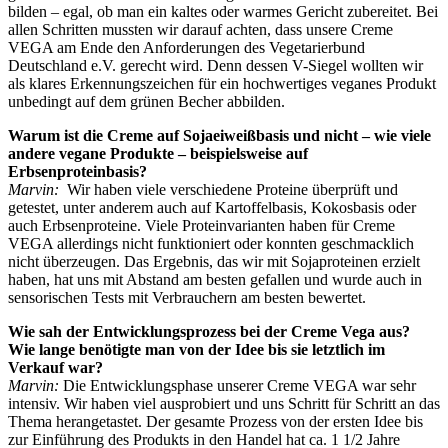
bilden – egal, ob man ein kaltes oder warmes Gericht zubereitet. Bei
allen Schritten mussten wir darauf achten, dass unsere Creme
VEGA am Ende den Anforderungen des Vegetarierbund
Deutschland e.V. gerecht wird. Denn dessen V-Siegel wollten wir
als klares Erkennungszeichen für ein hochwertiges veganes Produkt
unbedingt auf dem grünen Becher abbilden.
Warum ist die Creme auf Sojaeiweißbasis und nicht – wie viele
andere vegane Produkte – beispielsweise auf
Erbsenproteinbasis?
Marvin:
Wir haben viele verschiedene Proteine überprüft und
getestet, unter anderem auch auf Kartoffelbasis, Kokosbasis oder
auch Erbsenproteine. Viele Proteinvarianten haben für Creme
VEGA allerdings nicht funktioniert oder konnten geschmacklich
nicht überzeugen. Das Ergebnis, das wir mit Sojaproteinen erzielt
haben, hat uns mit Abstand am besten gefallen und wurde auch in
sensorischen Tests mit Verbrauchern am besten bewertet.
Wie sah der Entwicklungsprozess bei der Creme Vega aus?
Wie lange benötigte man von der Idee bis sie letztlich im
Verkauf war?
Marvin:
Die Entwicklungsphase unserer Creme VEGA war sehr
intensiv. Wir haben viel ausprobiert und uns Schritt für Schritt an das
Thema herangetastet. Der gesamte Prozess von der ersten Idee bis
zur Einführung des Produkts in den Handel hat ca. 1 1/2 Jahre